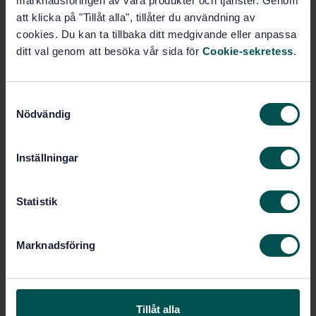
marknadsföringen av våra produkter och tjänster. Genom
Prenumerera på standarden - Läs mer
att klicka på "Tillåt alla", tillåter du användning av
cookies. Du kan ta tillbaka ditt medgivande eller anpassa
Pris:
943 SEK
ditt val genom att besöka vår sida för
Cookie-sekretess
.
Lägg i varukorgen
PDF
S
Fler alternativ
Nödvändig
a
m
t
Produktinformation
Inställningar
y
c
Engelska
Språk:
k
Statistik
Järnväg, tunnelbana och
Framtagen av:
e
spårväg, SIS/TK 254
s
Railway applications -
Internationell titel:
Marknadsföring
v
Infrastructure - Rail fastening systems
a
- Part 4: Test procedure for repeated
loading (ISO 22074-4:2022, IDT)
l
STD-80037585
Artikelnummer:
Tillåt alla