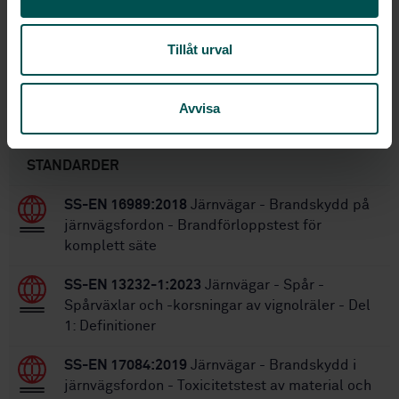
1
Utgåva:
2022-08-29
Fastställd:
Tillåt urval
24
Antal sidor:
Avvisa
Inom samma område
STANDARDER
SS-EN 16989:2018
Järnvägar - Brandskydd på
järnvägsfordon - Brandförloppstest för
komplett säte
SS-EN 13232-1:2023
Järnvägar - Spår -
Spårväxlar och -korsningar av vignolräler - Del
1: Definitioner
SS-EN 17084:2019
Järnvägar - Brandskydd i
järnvägsfordon - Toxicitetstest av material och