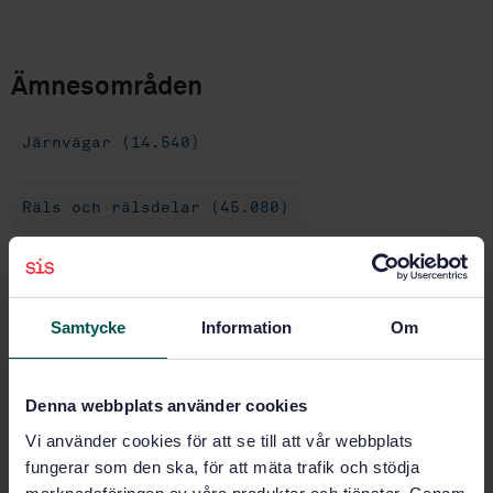
Ämnesområden
Järnvägar (14.540)
Räls och rälsdelar (45.080)
Köp denna standard
Samtycke
Information
Om
STANDARD
SVENSK STANDARD
· SS-ISO 22074-4:2022
Denna webbplats använder cookies
Järnvägar - Infrastruktur - Befästningssystem - Del 4:
Provningsmetoder för upprepad belastning (ISO
Vi använder cookies för att se till att vår webbplats
22074-4:2022, IDT)
fungerar som den ska, för att mäta trafik och stödja