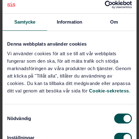
systemdokumentation (35.080)
Samtycke
Information
Om
Köp denna standard
STANDARD
Denna webbplats använder cookies
SVENSK STANDARD
· SS-ISO 25062:2025
Vi använder cookies för att se till att vår webbplats
System- och programvarukvalitet – Krav på och
fungerar som den ska, för att mäta trafik och stödja
utvärdering av programvarukvalitet (SQuaRE) –
marknadsföringen av våra produkter och tjänster. Genom
Generellt industriellt rapportformat (CIF) för
att klicka på "Tillåt alla", tillåter du användning av
utvärdering av användbarhet (ISO 25062:2025, IDT)
(ISO 25062:2025, IDT)
cookies. Du kan ta tillbaka ditt medgivande eller anpassa
ditt val genom att besöka vår sida för
Cookie-sekretess
.
Prenumerera på standarden - Läs mer
Pris:
1 250 SEK
S
Nödvändig
a
Lägg i varukorgen
m
PDF
t
Inställningar