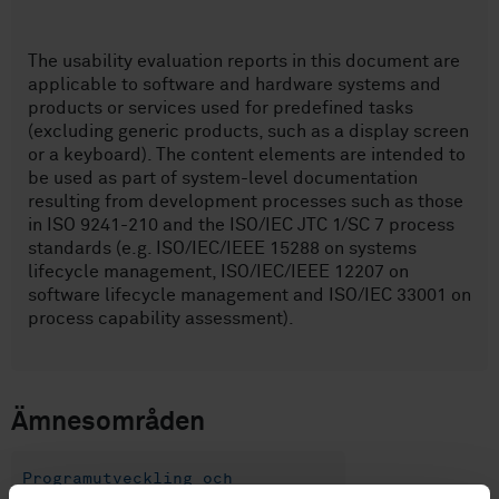
The usability evaluation reports in this document are
applicable to software and hardware systems and
products or services used for predefined tasks
(excluding generic products, such as a display screen
or a keyboard). The content elements are intended to
be used as part of system-level documentation
resulting from development processes such as those
in ISO 9241-210 and the ISO/IEC JTC 1/SC 7 process
standards (e.g. ISO/IEC/IEEE 15288 on systems
lifecycle management, ISO/IEC/IEEE 12207 on
software lifecycle management and ISO/IEC 33001 on
process capability assessment).
Ämnesområden
Programutveckling och