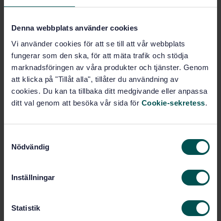
bedömning av identitetsrelaterade risker (ISO/IEC
27554:2024, IDT)
Denna webbplats använder cookies
Prenumerera på standarden - Läs mer
Vi använder cookies för att se till att vår webbplats
fungerar som den ska, för att mäta trafik och stödja
Pris:
1 097 SEK
marknadsföringen av våra produkter och tjänster. Genom
Lägg i varukorgen
att klicka på "Tillåt alla", tillåter du användning av
PDF
cookies. Du kan ta tillbaka ditt medgivande eller anpassa
ditt val genom att besöka vår sida för
Cookie-sekretess
.
Fler alternativ
S
Produktinformation
Nödvändig
a
m
Engelska
Språk:
t
Inställningar
Integritetsskydd och ID-
Framtagen av:
y
hantering, SIS/TK 318/AG 51
c
Information security,
Internationell titel:
k
Statistik
cybersecurity and privacy protection —
e