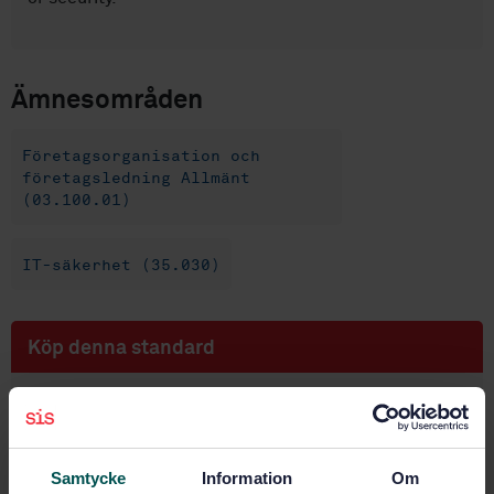
Ämnesområden
Företagsorganisation och
företagsledning Allmänt
(03.100.01)
IT-säkerhet (35.030)
Köp denna standard
STANDARD
SVENSK STANDARD
· SS-ISO/IEC 27554:2024
Informationssäkerhet, cybersäkerhet och
Samtycke
Information
Om
integritetsskydd – Tillämpning av ISO 31000 för