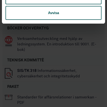
SS-EN 16495:2019
Flygtrafikledning -
Informationssäkerhet för stödorganisationer
Avvisa
inom den civila luftfarten
BÖCKER OCH VERKTYG
Verksamhetsutveckling med hjälp av
ledningssystem. En introduktion till 9001. (E-
bok)
TEKNISK KOMMITTÉ
SIS/TK 318
Informationssäkerhet,
cybersäkerhet och integritetsskydd
PAKET
Standarder för affärsrelationer i samverkan -
PDF