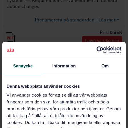
systems — Requirements — Amendment 1: Climate
action changes
Prenumerera på standarden - Läs mer
Pris:
0 SEK
Lägg i varukorgen
PDF
Fler alternativ
Samtycke
Information
Om
Produktinformation
Denna webbplats använder cookies
Engelska
Språk:
Vi använder cookies för att se till att vår webbplats
ISO
Framtagen av:
fungerar som den ska, för att mäta trafik och stödja
Information security,
marknadsföringen av våra produkter och tjänster. Genom
Internationell titel:
cybersecurity and privacy protection —
att klicka på "Tillåt alla", tillåter du användning av
Information security management systems
cookies. Du kan ta tillbaka ditt medgivande eller anpassa
— Requirements — Amendment 1: Climate