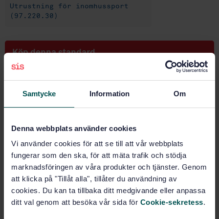
Utrustning för inomhussport
(97.220.30)
Köp denna standard
STANDARD
SVENSK STANDARD
· SS-EN 14468-1:2015
Samtycke
Information
Om
Table tennis - Part 1: Table tennis tables, functional
and safety requirements, test methods
Denna webbplats använder cookies
Prenumerera på standarden - Läs mer
Vi använder cookies för att se till att vår webbplats
fungerar som den ska, för att mäta trafik och stödja
Pris:
1 420 SEK
marknadsföringen av våra produkter och tjänster. Genom
Lägg i varukorgen
att klicka på "Tillåt alla", tillåter du användning av
PDF
cookies. Du kan ta tillbaka ditt medgivande eller anpassa
ditt val genom att besöka vår sida för
Cookie-sekretess
.
Fler alternativ