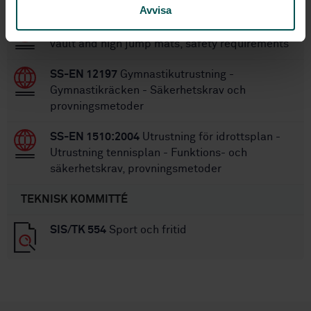
Avvisa
SS-EN 12503-2:2016
Sports mats - Part 2: Pole
vault and high jump mats, safety requirements
SS-EN 12197
Gymnastikutrustning -
Gymnastikräcken - Säkerhetskrav och
provningsmetoder
SS-EN 1510:2004
Utrustning för idrottsplan -
Utrustning tennisplan - Funktions- och
säkerhetskrav, provningsmetoder
TEKNISK KOMMITTÉ
SIS/TK 554
Sport och fritid