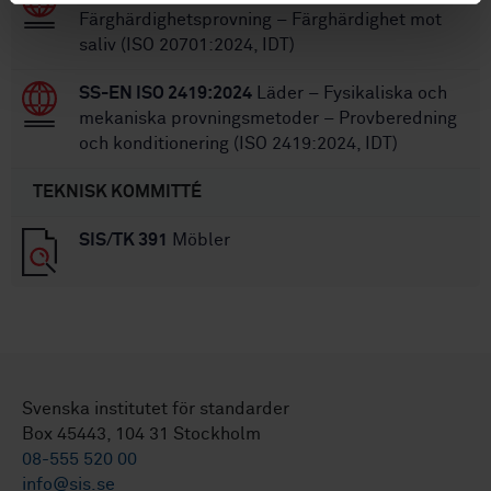
Färghärdighetsprovning – Färghärdighet mot
saliv (ISO 20701:2024, IDT)
SS-EN ISO 2419:2024
Läder – Fysikaliska och
mekaniska provningsmetoder – Provberedning
och konditionering (ISO 2419:2024, IDT)
TEKNISK KOMMITTÉ
SIS/TK 391
Möbler
Svenska institutet för standarder
Box 45443, 104 31 Stockholm
08-555 520 00
info@sis.se