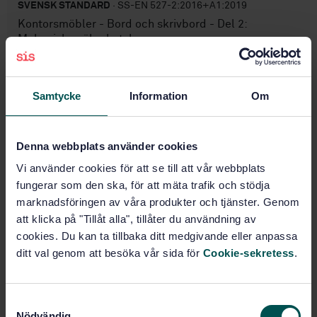
SVENSK STANDARD
· SS-EN 527-2:2016+A1:2019
Kontorsmöbler - Bord och skrivbord - Del 2:
Mekaniska säkerhetskrav
Prenumerera på standarden - Läs mer
Samtycke
Information
Om
Pris:
789 SEK
Lägg i varukorgen
PDF
Denna webbplats använder cookies
Vi använder cookies för att se till att vår webbplats
Fler alternativ
fungerar som den ska, för att mäta trafik och stödja
marknadsföringen av våra produkter och tjänster. Genom
att klicka på "Tillåt alla", tillåter du användning av
Produktinformation
cookies. Du kan ta tillbaka ditt medgivande eller anpassa
Engelska
Språk:
ditt val genom att besöka vår sida för
Cookie-sekretess
.
Möbler för kontor, skola och
Framtagen av:
offentlig miljö, SIS/TK 391/AG 03
S
Office furniture - Work
Internationell titel:
Nödvändig