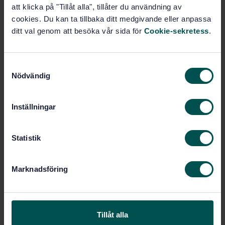
Lägg i varukorgen
att klicka på "Tillåt alla", tillåter du användning av
PDF
cookies. Du kan ta tillbaka ditt medgivande eller anpassa
ditt val genom att besöka vår sida för
Cookie-sekretess
.
Fler alternativ
S
Produktinformation
Nödvändig
a
m
Engelska
Språk:
t
Inställningar
Halvhårda, textila- och
Framtagen av:
y
laminatgolv, SIS/TK 184/AG 01
c
Resilient floor coverings
Internationell titel:
k
Statistik
- Heterogeneous poly(vinyl chloride)
e
flooring on foam - Specification (ISO
s
11638:2020, including corrected version
Marknadsföring
v
2021-09)
a
STD-80036898
Artikelnummer:
l
1
Utgåva:
Tillåt alla
2022-07-25
Fastställd: