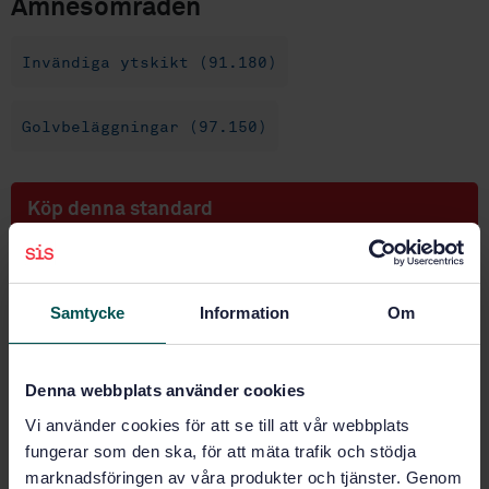
Ämnesområden
Invändiga ytskikt (91.180)
Golvbeläggningar (97.150)
Köp denna standard
STANDARD
SVENSK STANDARD
· SS-EN ISO 11638:2022
Samtycke
Information
Om
Golvmaterial- Halvhårda golv- Heterogen PVC med
baksidesbeläggning av skum - Specifikation (ISO
11638:2020, inklusive korrigerad version 2021-09)
Denna webbplats använder cookies
Prenumerera på standarden - Läs mer
Vi använder cookies för att se till att vår webbplats
fungerar som den ska, för att mäta trafik och stödja
Pris:
789 SEK
marknadsföringen av våra produkter och tjänster. Genom