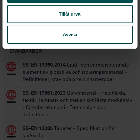
20
Antal sidor:
Tillåt urval
SS-EN 651:2011
Ersätter:
Avvisa
Inom samma område
STANDARDER
SS-EN 13950:2014
Ljud- och värmeisolerande
element av gipsskiva och isoleringsmaterial -
Definitioner, krav och provningsmetoder
SS-EN 17861:2023
Golvmaterial - Halvhårda,
textil-, laminat- och mekaniskt låsta modulgolv
- Cirkulär ekonomi - Terminologi och
definitioner
SS-EN 13085
Tapeter - Specifikation för
korkrullar