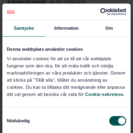
SVENSK STANDARD
· SS-EN 17368:2020
Golvmaterial - Laminatgolv - Bestämning av
motstånd mot slag med liten kula
Samtycke
Information
Om
Prenumerera på standarden - Läs mer
Pris:
687 SEK
Denna webbplats använder cookies
Lägg i varukorgen
Vi använder cookies för att se till att vår webbplats
PDF
fungerar som den ska, för att mäta trafik och stödja
marknadsföringen av våra produkter och tjänster. Genom
Fler alternativ
att klicka på "Tillåt alla", tillåter du användning av
cookies. Du kan ta tillbaka ditt medgivande eller anpassa
Produktinformation
ditt val genom att besöka vår sida för
Cookie-sekretess
.
Engelska
Språk:
Halvhårda, textila- och
Framtagen av:
S
laminatgolv, SIS/TK 184/AG 01
Nödvändig
a
Laminate floor coverings
m
Internationell titel: