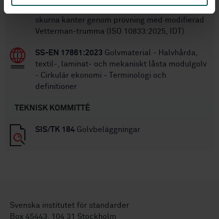
golv – Bestämning av motstånd mot skada hos
skurna kanter genom provning med modifierad
Vetterman-trumma (ISO 10833:2025, IDT)
SS-EN 17861:2023
Golvmaterial - Halvhårda,
textil-, laminat- och mekaniskt låsta modulgolv
- Cirkulär ekonomi - Terminologi och
definitioner
TEKNISK KOMMITTÉ
SIS/TK 184
Golvbeläggningar
Svenska institutet för standarder
Box 45443, 104 31 Stockholm