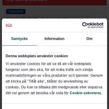
STANDARD
SVENSK STANDARD
· SS-EN 14499:2024
Golvmaterial – Textila golvbeläggningar –
Klassificering av underlag för heltäckningsmatta
Samtycke
Information
Om
Prenumerera på standarden - Läs mer
Pris:
687 SEK
Denna webbplats använder cookies
Lägg i varukorgen
Vi använder cookies för att se till att vår webbplats
PDF
fungerar som den ska, för att mäta trafik och stödja
marknadsföringen av våra produkter och tjänster. Genom
Fler alternativ
att klicka på "Tillåt alla", tillåter du användning av
cookies. Du kan ta tillbaka ditt medgivande eller anpassa
ditt val genom att besöka vår sida för
Cookie-sekretess
.
Produktinformation
Engelska
Språk: