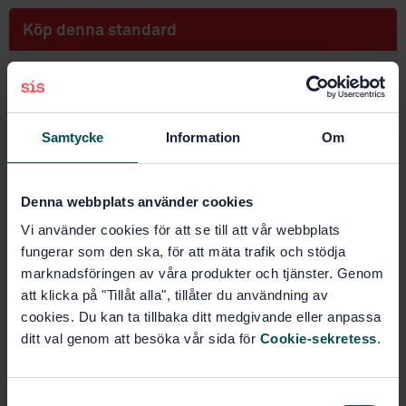
Köp denna standard
STANDARD
SVENSK STANDARD
· SS-EN 14215:2025
Golvmaterial – Textila golv – Klassificering av
Samtycke
Information
Om
luggmattor och gångmattor
Prenumerera på standarden - Läs mer
Denna webbplats använder cookies
Pris:
687 SEK
Vi använder cookies för att se till att vår webbplats
fungerar som den ska, för att mäta trafik och stödja
Lägg i varukorgen
marknadsföringen av våra produkter och tjänster. Genom
PDF
att klicka på "Tillåt alla", tillåter du användning av
cookies. Du kan ta tillbaka ditt medgivande eller anpassa
Fler alternativ
ditt val genom att besöka vår sida för
Cookie-sekretess
.
Produktinformation
S