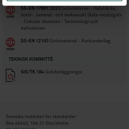
SS-EN 17861:2023
Golvmaterial - Halvhårda,
textil-, laminat- och mekaniskt låsta modulgolv
- Cirkulär ekonomi - Terminologi och
definitioner
SS-EN 12103
Golvmaterial - Korkunderlag
TEKNISK KOMMITTÉ
SIS/TK 184
Golvbeläggningar
Svenska institutet för standarder
Box 45443, 104 31 Stockholm