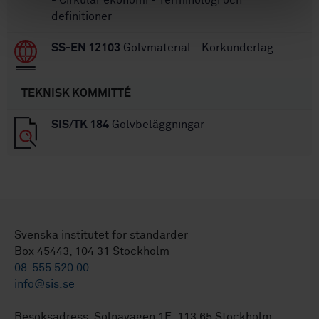
- Cirkulär ekonomi - Terminologi och
definitioner
SS-EN 12103
Golvmaterial - Korkunderlag
TEKNISK KOMMITTÉ
SIS/TK 184
Golvbeläggningar
Svenska institutet för standarder
Box 45443, 104 31 Stockholm
08-555 520 00
info@sis.se
Besöksadress: Solnavägen 1E, 113 65 Stockholm