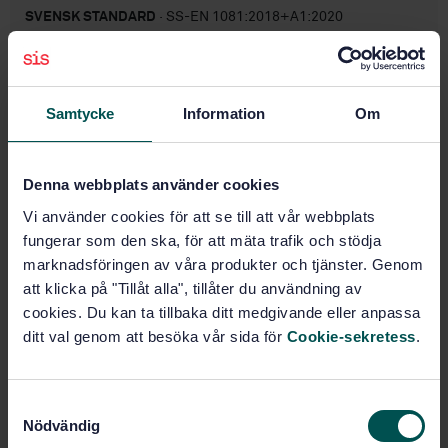
SVENSK STANDARD
· SS-EN 1081:2018+A1:2020
Golvmaterial - Bestämning av elektriskt motstånd
Prenumerera på standarden - Läs mer
Samtycke
Information
Om
Pris:
789 SEK
Lägg i varukorgen
Denna webbplats använder cookies
PDF
Vi använder cookies för att se till att vår webbplats
Fler alternativ
fungerar som den ska, för att mäta trafik och stödja
marknadsföringen av våra produkter och tjänster. Genom
att klicka på "Tillåt alla", tillåter du användning av
Produktinformation
cookies. Du kan ta tillbaka ditt medgivande eller anpassa
ditt val genom att besöka vår sida för
Cookie-sekretess
.
Engelska
Språk:
Halvhårda, textila- och
Framtagen av:
laminatgolv, SIS/TK 184/AG 01
S
Resilient, laminate and
Internationell titel:
Nödvändig
a
modular multilayer floor coverings -