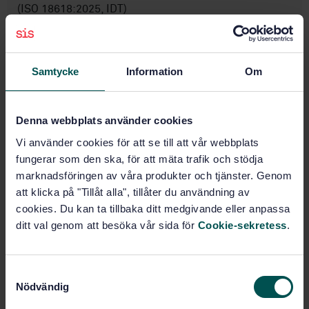
(ISO 18618:2025, IDT)
Prenumerera på standarden - Läs mer
Samtycke
Information
Om
Pris:
1 737 SEK
Lägg i varukorgen
PDF
Denna webbplats använder cookies
Fler alternativ
Vi använder cookies för att se till att vår webbplats
fungerar som den ska, för att mäta trafik och stödja
marknadsföringen av våra produkter och tjänster. Genom
Produktinformation
att klicka på "Tillåt alla", tillåter du användning av
cookies. Du kan ta tillbaka ditt medgivande eller anpassa
Engelska
Språk:
ditt val genom att besöka vår sida för
Cookie-sekretess
.
Tandvård, SIS/TK 327
Framtagen av:
Dentistry —
Internationell titel:
Interoperability of CAD/CAM systems
S
(ISO 18618:2025, IDT)
Nödvändig
a
STD-82098050
m
Artikelnummer: