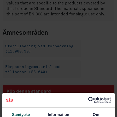
values that are specific to the products covered by
this European Standard. The materials specified in
this part of EN 868 are intended for single use only.
Ämnesområden
Sterilisering vid förpackning
(11.080.30)
Förpackningsmaterial och
tillbehör (55.040)
Köp denna standard
STANDARD
SVENSK STANDARD
· SS-EN 868-7:2017
Samtycke
Information
Om