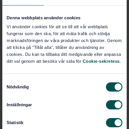
Förpackningsmaterial för medicintekniska produkter
avsedda för sterilisering i sluten förpackning - Del 7:
Papper med fästmassa avsett för
Denna webbplats använder cookies
steriliseringsprocesser med låga tempereraturer
Vi använder cookies för att se till att vår webbplats
fungerar som den ska, för att mäta trafik och stödja
Prenumerera på standarden - Läs mer
marknadsföringen av våra produkter och tjänster. Genom
Pris:
1 250 SEK
att klicka på "Tillåt alla", tillåter du användning av
cookies. Du kan ta tillbaka ditt medgivande eller anpassa
Lägg i varukorgen
ditt val genom att besöka vår sida för
Cookie-sekretess
.
PDF
Fler alternativ
S
Nödvändig
a
Produktinformation
m
t
Inställningar
Engelska
Språk:
y
Rengöring, desinfektion och
Framtagen av:
c
sterilisering, SIS/TK 349
k
Statistik