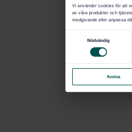
Vi använder cookies för att s
av våra produkter och tjänster
medgivande eller anpassa dit
S
Nödvändig
a
m
t
y
c
k
Avvisa
e
s
v
a
l