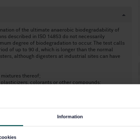
ation of the ultimate anaerobic biodegradability of
ons described in ISO 14853 do not necessarily
mum degree of biodegradation to occur. The test calls
riod of up to 90 d, which is longer than the normal
sters, although digesters at industrial sites can have
 mixtures thereof;
 plasticizers, colorants or other compounds;
t inhibit the microorganisms present in the inoculum.
bition control or by another appropriate method (see
o the inoculum, a lower test concentration, another
Information
cookies