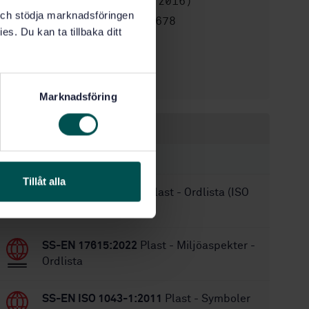
production (ISO 14853:2016)
k och stödja marknadsföringen
STD-80000678
Artikelnummer:
es. Du kan ta tillbaka ditt
1
Utgåva:
2018-01-22
Fastställd:
44
Antal sidor:
Marknadsföring
Inom samma område
STANDARDER
Tillåt alla
SS-EN ISO 472:2013
Plast - Ordlista (ISO
472:2013)
SS-EN 17615:2022
Plast - Miljöaspekter -
Ordlista
SS-EN ISO 1043-1:2011
Plast - Symboler