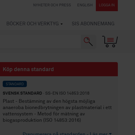
NYHETER OCH PRESS
ENGLISH
LOGGA IN
BÖCKER OCH VERKTYG
SIS ABONNEMANG
Köp denna standard
STANDARD
SVENSK STANDARD
· SS-EN ISO 14853:2018
Plast - Bestämning av den högsta möjliga
anaeroba bionedbrytningen av plastmaterial i ett
vattensystem - Metod för mätning av
biogasproduktion (ISO 14853:2016)
Prenumerera på standarden - Läs mer