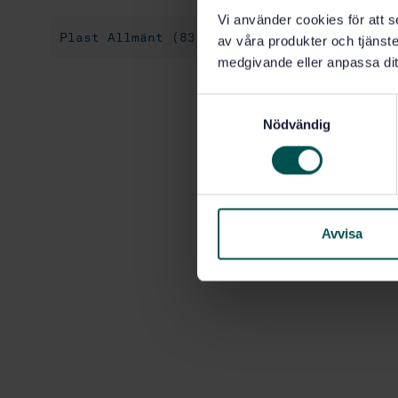
Vi använder cookies för att s
Plast Allmänt (83.080.01)
av våra produkter och tjänster
medgivande eller anpassa dit
S
Nödvändig
a
m
t
y
c
k
Avvisa
e
s
v
a
l