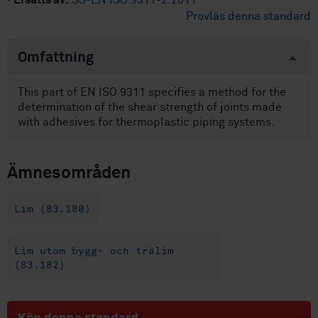
·
Ersätts av:
SS-EN ISO 9311-2:2011
Provläs denna standard
Omfattning
This part of EN ISO 9311 specifies a method for the
determination of the shear strength of joints made
with adhesives for thermoplastic piping systems.
Ämnesområden
Lim (83.180)
Lim utom bygg- och trälim
(83.182)