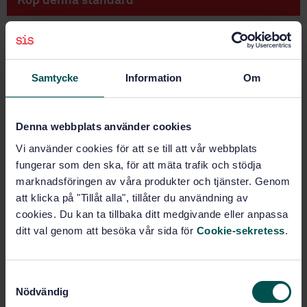
Köp denna standard
STANDARD
SVENSK STANDARD
· SS-EN ISO 9311-2
Lim för rör och rördelar av termoplast - Del 2:
Samtycke
Information
Om
Bestämning av skjuvhållfasthet (ISO 9311-2:2002)
Prenumerera på standarden - Läs mer
Denna webbplats använder cookies
Vi använder cookies för att se till att vår webbplats
Pris:
789 SEK
fungerar som den ska, för att mäta trafik och stödja
Lägg i varukorgen
marknadsföringen av våra produkter och tjänster. Genom
PDF
att klicka på "Tillåt alla", tillåter du användning av
cookies. Du kan ta tillbaka ditt medgivande eller anpassa
Fler alternativ
ditt val genom att besöka vår sida för
Cookie-sekretess
.
Produktinformation
S
Nödvändig
Engelska
Språk:
a