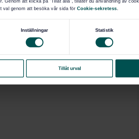
. Genom att klicka på "Tillåt alla", tillåter du användning av cooki
t val genom att besöka vår sida för
Cookie-sekretess
.
Inställningar
Statistik
Tillåt urval