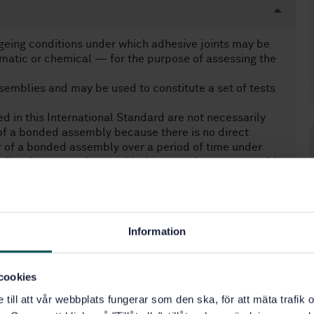
ageing conditions under which adhesive joints may be
matic or chemical — for the purpose of assessing the
semblies and may be used to constitute a set of tests
d in this International Standard are not necessarily
e of a bonded assembly because there is no direct
r of a bonded assembly over a period of time under
applications, experience with the procedures may enable
lated to the specific application of the adhesive.
Information
83.182)
cookies
e till att vår webbplats fungerar som den ska, för att mäta trafi