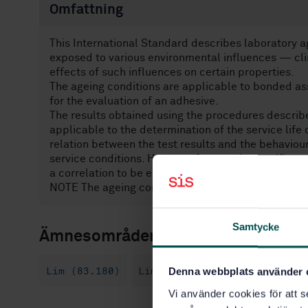
Omfattning
This International Standard describes laboratory 
exposed to various environmental influences — cli
effects of such influences on certain properties.
The ageing conditions are applicable to bonded as
for the evaluation of an adhesive.
The results obtained using the procedures describe
applicable to the determination of the service lif
relation between the test results and the behaviou
service conditions. However, for certain specific 
a correlation to be established.
NOTE The ageing conditions should preferably be re
Samtycke
Ämnesområden
Lim (83.180)
Lim utom bygg- och trälim (
Denna webbplats använder 
Vi använder cookies för att s