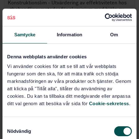
Konstruktionslim - Utvärdering av effektiviteten hos
ytbehandlingsmetoder för aluminium med hjälp av
fläkningsprov under inverkan av fukt
Prenumerera på standarden - Läs mer
Samtycke
Information
Om
Pris:
0 SEK
Lägg i varukorgen
Denna webbplats använder cookies
PDF
Vi använder cookies för att se till att vår webbplats
fungerar som den ska, för att mäta trafik och stödja
Fler alternativ
marknadsföringen av våra produkter och tjänster. Genom
att klicka på "Tillåt alla", tillåter du användning av
Produktinformation
cookies. Du kan ta tillbaka ditt medgivande eller anpassa
ditt val genom att besöka vår sida för
Cookie-sekretess
.
Engelska
Språk:
Svenska institutet för
Framtagen av:
standarder
S
Nödvändig
a
Structural adhesives -
Internationell titel: