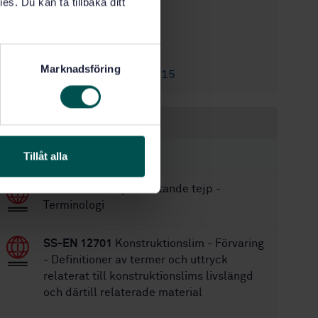
es. Du kan ta tillbaka ditt
1
Utgåva:
1999-12-17
Fastställd:
10
Antal sidor:
Marknadsföring
SS-EN 1373:2015
Ersätts av:
Inom samma område
STANDARDER
Tillåt alla
SS-EN 12481
Självhäftande tejp -
Terminologi
SS-EN 12701
Konstruktionslim - Förvaring
- Definitioner av termer och uttryck
relaterat till konstruktionslims livslängd
och därtill relaterade material