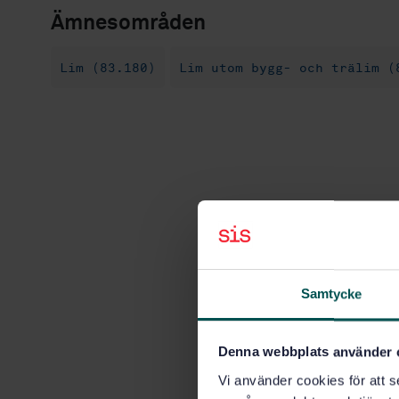
Ämnesområden
Lim (83.180)
Lim utom bygg- och trälim (
Samtycke
Denna webbplats använder 
Vi använder cookies för att s