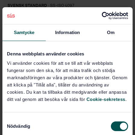
SVENSK STANDARD
· SS-ISO 4097
Gummi - Etylenpropengummi (EPDM) - Utvärdering
Prenumerera på standarden - Läs mer
Samtycke
Information
Om
Pris:
943 SEK
Lägg i varukorgen
Denna webbplats använder cookies
PDF
Vi använder cookies för att se till att vår webbplats
fungerar som den ska, för att mäta trafik och stödja
Fler alternativ
marknadsföringen av våra produkter och tjänster. Genom
att klicka på "Tillåt alla", tillåter du användning av
Produktinformation
cookies. Du kan ta tillbaka ditt medgivande eller anpassa
ditt val genom att besöka vår sida för
Cookie-sekretess
.
Engelska
Språk:
Svenska institutet för
Framtagen av:
standarder
S
Nödvändig
a
Rubber, ethylene-
Internationell titel:
propylene-diene (EPDM) - Evaluation
m