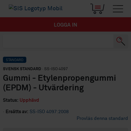
LOGGA IN
STANDARD
SVENSK STANDARD
· SS-ISO 4097
Gummi - Etylenpropengummi
(EPDM) - Utvärdering
Status:
Upphävd
·
Ersätts av:
SS-ISO 4097:2008
Provläs denna standard