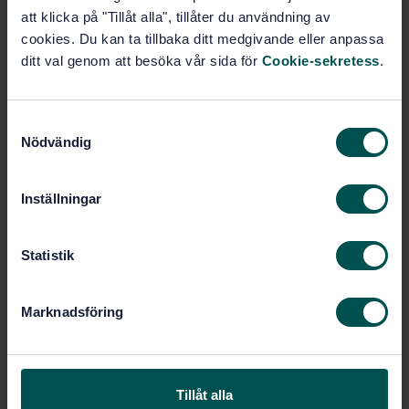
Pris:
943 SEK
att klicka på "Tillåt alla", tillåter du användning av
cookies. Du kan ta tillbaka ditt medgivande eller anpassa
Lägg i varukorgen
ditt val genom att besöka vår sida för
Cookie-sekretess
.
PDF
Fler alternativ
S
Nödvändig
a
Produktinformation
m
t
Inställningar
Engelska
Språk:
y
Gummi och gummiprodukter,
Framtagen av:
c
SIS/TK 154
k
Statistik
Rubber, vulcanized or
e
Internationell titel:
thermoplastic - Antistatic and
s
Marknadsföring
conductive products - Determination of
v
electrical resistance (ISO 2878:2011,
a
IDT)
l
STD-82250
Artikelnummer:
Tillåt alla
3
Utgåva: