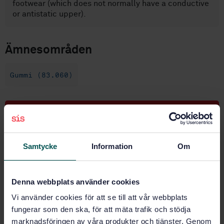
footwear (which does not normally have a conductive
or antistatic upper).
Ämnesområden
Gummi (83.060)
Köp denna standard
STANDARD
Samtycke
Information
Om
SVENSK STANDARD
· SS-ISO 2878:2011
Gummi och termoelast - Antistatiska och ledande
produkter - Bestämning av elektrisk resistans (ISO
Denna webbplats använder cookies
2878:2011, IDT)
Vi använder cookies för att se till att vår webbplats
fungerar som den ska, för att mäta trafik och stödja
Prenumerera på standarden - Läs mer
marknadsföringen av våra produkter och tjänster. Genom