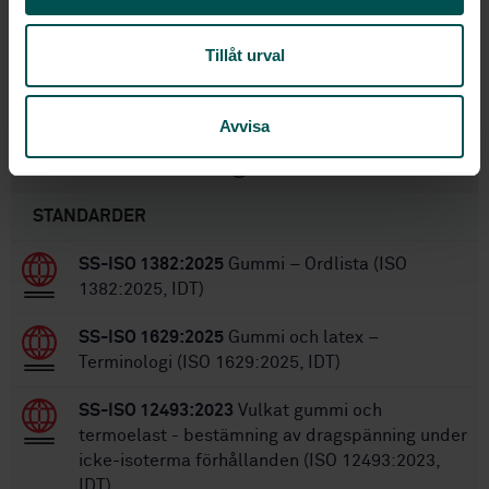
2011-11-24
Fastställd:
Tillåt urval
24
Antal sidor:
SS-ISO 2878:2005
Ersätter:
Avvisa
Inom samma område
STANDARDER
SS-ISO 1382:2025
Gummi – Ordlista (ISO
1382:2025, IDT)
SS-ISO 1629:2025
Gummi och latex –
Terminologi (ISO 1629:2025, IDT)
SS-ISO 12493:2023
Vulkat gummi och
termoelast - bestämning av dragspänning under
icke-isoterma förhållanden (ISO 12493:2023,
IDT)