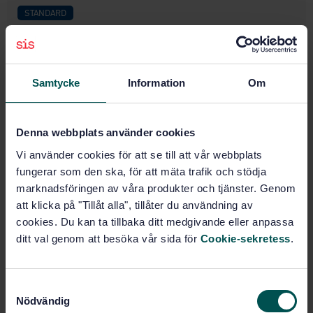
STANDARD
SVENSK STANDARD
· SS-ISO 2454
Gummiprodukter - Bestämning av zinkinnehåll - EDTA
titrermetod
Samtycke
Information
Om
Prenumerera på standarden - Läs mer
Pris:
687 SEK
Denna webbplats använder cookies
Lägg i varukorgen
Vi använder cookies för att se till att vår webbplats
PDF
fungerar som den ska, för att mäta trafik och stödja
marknadsföringen av våra produkter och tjänster. Genom
Fler alternativ
att klicka på "Tillåt alla", tillåter du användning av
cookies. Du kan ta tillbaka ditt medgivande eller anpassa
ditt val genom att besöka vår sida för
Cookie-sekretess
.
Produktinformation
Engelska
Språk:
S
Gummi och gummiprodukter,
Framtagen av:
Nödvändig
a
SIS/TK 154