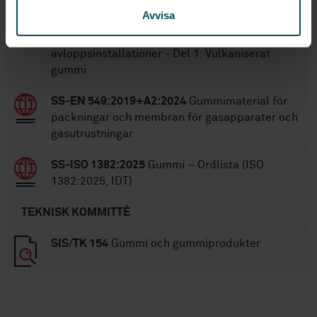
Avvisa
SS-EN 681-1
Tätningsringar - Materialkrav för
tätningsringar till vatten- och
avloppsinstallationer - Del 1: Vulkaniserat
gummi
SS-EN 549:2019+A2:2024
Gummimaterial för
packningar och membran för gasapparater och
gasutrustningar
SS-ISO 1382:2025
Gummi – Ordlista (ISO
1382:2025, IDT)
TEKNISK KOMMITTÉ
SIS/TK 154
Gummi och gummiprodukter