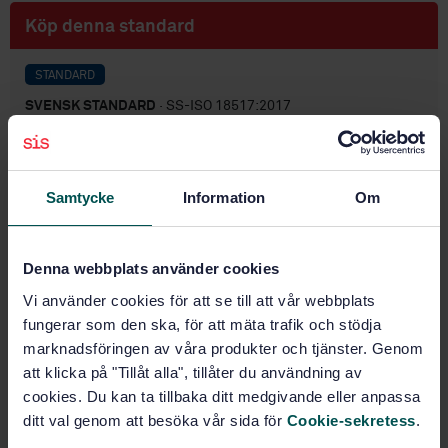
Köp denna standard
STANDARD
SVENSK STANDARD
· SS-ISO 18517:2017
Vulkat gummi och termoelast - Hårdhetsprovning -
Introduktion och vägledning (ISO 18517:2015, IDT)
Samtycke
Information
Om
Prenumerera på standarden - Läs mer
Pris:
687 SEK
Denna webbplats använder cookies
Lägg i varukorgen
PDF
Vi använder cookies för att se till att vår webbplats
fungerar som den ska, för att mäta trafik och stödja
Fler alternativ
marknadsföringen av våra produkter och tjänster. Genom
att klicka på "Tillåt alla", tillåter du användning av
cookies. Du kan ta tillbaka ditt medgivande eller anpassa
Produktinformation
ditt val genom att besöka vår sida för
Cookie-sekretess
.