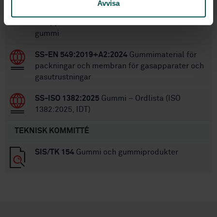
Avvisa
tätningsringar till vatten- och
avloppsinstallationer - Del 1: Vulkaniserat
gummi
SS-EN 549:2019+A2:2024
Gummimaterial för
packningar och membran för gasapparater och
gasutrustningar
SS-ISO 1382:2025
Gummi – Ordlista (ISO
1382:2025, IDT)
TEKNISK KOMMITTÉ
SIS/TK 154
Gummi och gummiprodukter