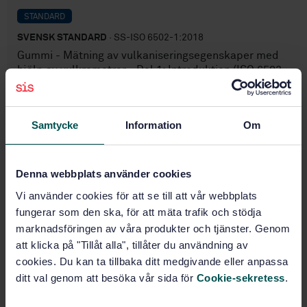
STANDARD
SVENSK STANDARD
· SS-ISO 6502-1:2018
Gummi - Mätning av vulkaniseringsegenskaper med
hjälp av vulkrometrar - Del 1: Introduktion (ISO 6502-
1:2018, IDT)
Prenumerera på standarden - Läs mer
Samtycke
Information
Om
Pris:
943 SEK
Lägg i varukorgen
Denna webbplats använder cookies
PDF
Vi använder cookies för att se till att vår webbplats
fungerar som den ska, för att mäta trafik och stödja
Fler alternativ
marknadsföringen av våra produkter och tjänster. Genom
att klicka på "Tillåt alla", tillåter du användning av
Produktinformation
cookies. Du kan ta tillbaka ditt medgivande eller anpassa
ditt val genom att besöka vår sida för
Cookie-sekretess
.
Engelska
Språk: