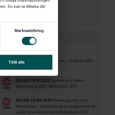
k och stödja marknadsföringen
1
Utgåva:
es. Du kan ta tillbaka ditt
2021-10-04
Fastställd:
20
Antal sidor:
Marknadsföring
Inom samma område
STANDARDER
SS-ISO 1382:2025
Gummi – Ordlista (ISO
Tillåt alla
1382:2025, IDT)
SS-ISO 1629:2025
Gummi och latex –
Terminologi (ISO 1629:2025, IDT)
SS-ISO 12493:2023
Vulkat gummi och
termoelast - bestämning av dragspänning
under icke-isoterma förhållanden (ISO