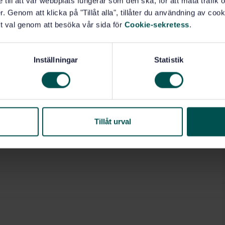
e till att vår webbplats fungerar som den ska, för att mäta trafi
. Genom att klicka på "Tillåt alla", tillåter du användning av cooki
t val genom att besöka vår sida för
Cookie-sekretess
.
Inställningar
Statistik
Tillåt urval