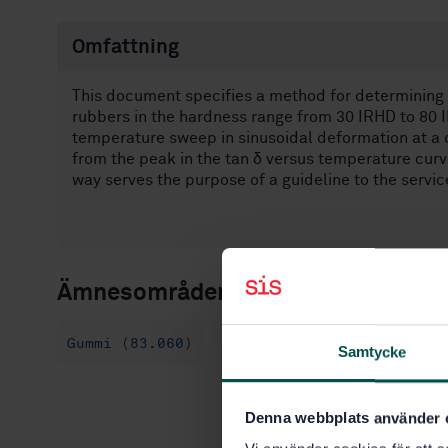
Omfattning
This document specifies a method for determining t
rubbers in the hardness range from 30 IRHD to 80 
temperature sweep in sinusoidal deformation at a 
from the peak in the tan δ versus temperature curve
way serves the purpose of a guideline to the servic
Ämnesområden
Gummi (83.060)
Samtycke
Denna webbplats använder 