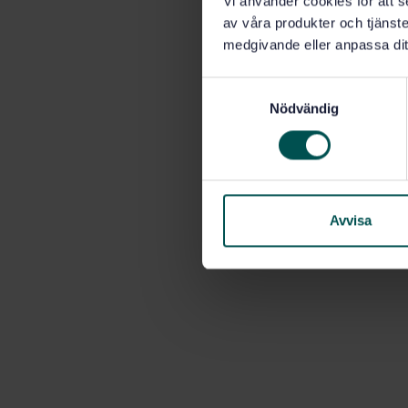
Vi använder cookies för att s
av våra produkter och tjänster
medgivande eller anpassa dit
S
Nödvändig
a
m
t
y
c
k
Avvisa
e
s
v
a
l