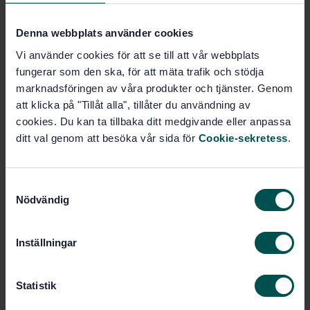
Gummi (83.060)
Denna webbplats använder cookies
Vi använder cookies för att se till att vår webbplats
Köp denna standard
fungerar som den ska, för att mäta trafik och stödja
marknadsföringen av våra produkter och tjänster. Genom
STANDARD
att klicka på "Tillåt alla", tillåter du användning av
SVENSK STANDARD
· SS-ISO 23075:2021
cookies. Du kan ta tillbaka ditt medgivande eller anpassa
Vulkat gummi - Bestämning av antioxidanter med
ditt val genom att besöka vår sida för
Cookie-sekretess
.
högupplösande vätskekromatografi (HPLC) (ISO
23075:2021, IDT)
S
Prenumerera på standarden - Läs mer
Nödvändig
a
m
Pris:
943 SEK
t
Inställningar
Lägg i varukorgen
y
PDF
c
k
Statistik
Fler alternativ
e