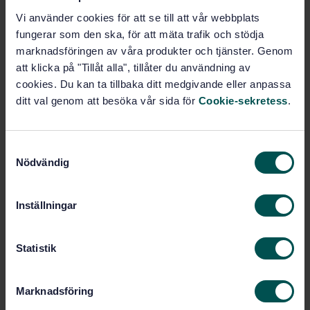
SVENSK STANDARD
· SS-ISO 8066-4:2023
Vi använder cookies för att se till att vår webbplats
Slang och slangledningar av gummi och plast för
luftkonditioneringsanläggning i bil - Specifikation -
fungerar som den ska, för att mäta trafik och stödja
Del 4: Typ med låg vibrationsöverföring för
marknadsföringen av våra produkter och tjänster. Genom
Kylmedium 1234yf (ISO 8066-4:2023, IDT)
att klicka på "Tillåt alla", tillåter du användning av
cookies. Du kan ta tillbaka ditt medgivande eller anpassa
Prenumerera på standarden - Läs mer
ditt val genom att besöka vår sida för
Cookie-sekretess
.
Pris:
1 045 SEK
Lägg i varukorgen
S
Nödvändig
PDF
a
m
Fler alternativ
t
Inställningar
y
c
Produktinformation
k
Statistik
e
Engelska
Språk:
s
Gummi och gummiprodukter,
Marknadsföring
Framtagen av:
v
SIS/TK 154