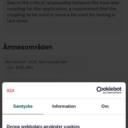
Due to the critical relationship between the hose and
coupling for this application, a requirement that the
coupling to be used in service be used for testing is
laid down.
Ämnesområden
Karosser och karossdelar
(43.040.60)
Slangar (83.140.40)
Köp denna standard
Samtycke
Information
Om
STANDARD
Denna webbplats använder cookies