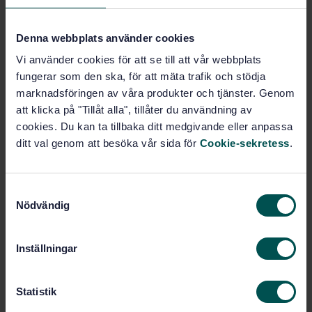
Plast Allmänt (83.080.01)
Denna webbplats använder cookies
Vi använder cookies för att se till att vår webbplats
Film och ark (83.140.10)
fungerar som den ska, för att mäta trafik och stödja
marknadsföringen av våra produkter och tjänster. Genom
att klicka på "Tillåt alla", tillåter du användning av
Köp denna standard
cookies. Du kan ta tillbaka ditt medgivande eller anpassa
ditt val genom att besöka vår sida för
Cookie-sekretess
.
STANDARD
SVENSK STANDARD
· SS-EN 13207:2025
Plast – Ensilagefilm av termoplast för användning
S
inom lantbruk
Nödvändig
a
m
Prenumerera på standarden - Läs mer
t
Inställningar
y
Pris:
1 097 SEK
c
Lägg i varukorgen
k
Statistik
PDF
e