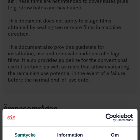
air. These films are not intended to cover bales piles
(e.g. straw bales and hay bales).
This document does not apply to silage films
obtained by sealing two or more films in machine
direction.
This document also provides guideline for
installation, use and removal conditions of silage
films. It also provides guideline for the conventional
useful lifetime, as well as rules that allow evaluating
the remaining use potential in the event of a failure
before the normal end-of-use date.
Ämnesområden
Behandling och lagring av
jordbruksprodukter (65.040.20)
Samtycke
Information
Om