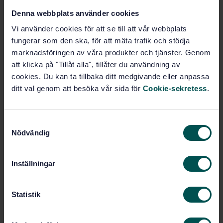
Denna webbplats använder cookies
STANDARD
Vi använder cookies för att se till att vår webbplats
SVENSK STANDARD
· SS-ISO 6916-2:2024
fungerar som den ska, för att mäta trafik och stödja
Flexibla cellmaterial – Produkter av svampgummi
och expanderat cellmaterial – Del 2: Specifikation för
marknadsföringen av våra produkter och tjänster. Genom
formartiklar och strängsprutade artiklar (ISO 6916-
att klicka på "Tillåt alla", tillåter du användning av
2:2024, IDT)
cookies. Du kan ta tillbaka ditt medgivande eller anpassa
ditt val genom att besöka vår sida för
Cookie-sekretess
.
Prenumerera på standarden - Läs mer
Pris:
1 097 SEK
S
Nödvändig
Lägg i varukorgen
a
PDF
m
t
Inställningar
Fler alternativ
y
c
k
Statistik
Produktinformation
e
s
Språk: