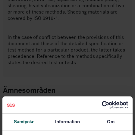
shearing-head vulcanization or a combination of two
or more of these methods. Sheeting materials are
covered by ISO 6916-1.
In the case of conflict between the provisions of this
document and those of the detailed specification or
test method for a particular product, the latter takes
precedence. Reference to the methods specifically
states the desired test or tests.
Ämnesområden
Cellmaterial (83.100)
Samtycke
Information
Om
Köp denna standard