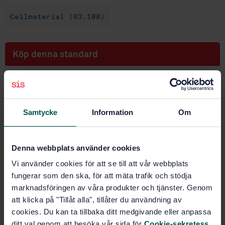
Cellmaterial (83.100)
Köp denna standard
STANDARD
SVENSK STANDARD
· SS-ISO 6915:2019
Flexibla cellulära polymera material -
Samtycke
Information
Om
polyuretanskum för laminatanvändning - Krav (ISO
6915:2019, IDT)
Denna webbplats använder cookies
Prenumerera på standarden - Läs mer
Vi använder cookies för att se till att vår webbplats
Pris:
687 SEK
fungerar som den ska, för att mäta trafik och stödja
marknadsföringen av våra produkter och tjänster. Genom
Lägg i varukorgen
att klicka på "Tillåt alla", tillåter du användning av
PDF
cookies. Du kan ta tillbaka ditt medgivande eller anpassa
ditt val genom att besöka vår sida för
Cookie-sekretess
.
Fler alternativ