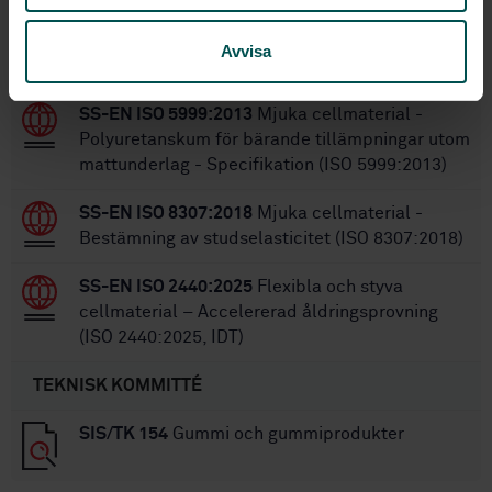
Inom samma område
Avvisa
STANDARDER
SS-EN ISO 5999:2013
Mjuka cellmaterial -
Polyuretanskum för bärande tillämpningar utom
mattunderlag - Specifikation (ISO 5999:2013)
SS-EN ISO 8307:2018
Mjuka cellmaterial -
Bestämning av studselasticitet (ISO 8307:2018)
SS-EN ISO 2440:2025
Flexibla och styva
cellmaterial – Accelererad åldringsprovning
(ISO 2440:2025, IDT)
TEKNISK KOMMITTÉ
SIS/TK 154
Gummi och gummiprodukter