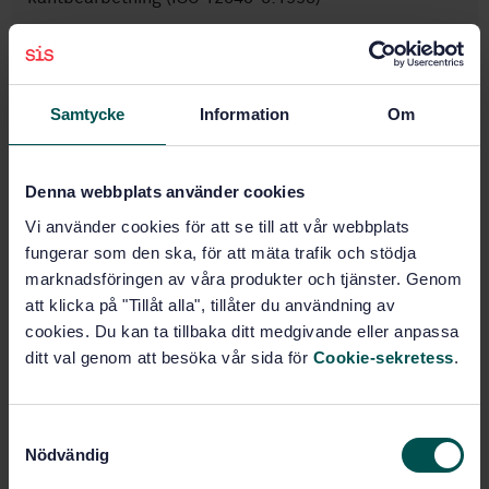
Prenumerera på standarden - Läs mer
Pris:
943 SEK
Samtycke
Information
Om
Lägg i varukorgen
PDF
Denna webbplats använder cookies
Fler alternativ
Vi använder cookies för att se till att vår webbplats
fungerar som den ska, för att mäta trafik och stödja
Produktinformation
marknadsföringen av våra produkter och tjänster. Genom
att klicka på "Tillåt alla", tillåter du användning av
Engelska
Språk:
cookies. Du kan ta tillbaka ditt medgivande eller anpassa
Svenska institutet för
ditt val genom att besöka vår sida för
Cookie-sekretess
.
Framtagen av:
standarder
Glass in building -
Internationell titel:
S
Laminated glass and laminatedsafety
Nödvändig
glass - Part 5: Dimensions and edge
a
finishing (ISO 12543-5:1998)
m