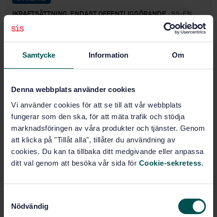
IKRAFTSÄTTNING, ENDAST OFFENTLIGGÖRANDE
· SS-EN
1863-1
Byggnadsglas - Värmeförstärkt kalk, soda silikatglas
- Del 1: Definitioner och beskrivning
Samtycke
Information
Om
Prenumerera på standarden - Läs mer
Denna webbplats använder cookies
Pris:
0 SEK
Vi använder cookies för att se till att vår webbplats
Lägg i varukorgen
fungerar som den ska, för att mäta trafik och stödja
PDF
marknadsföringen av våra produkter och tjänster. Genom
att klicka på "Tillåt alla", tillåter du användning av
Produktinformation
cookies. Du kan ta tillbaka ditt medgivande eller anpassa
ditt val genom att besöka vår sida för
Cookie-sekretess
.
Engelska
Språk:
Fönster, dörrar, portar,
Framtagen av:
glasfasader och bygglas, SIS/TK 179
S
Nödvändig
a
Glass in building - Heat
Internationell titel: