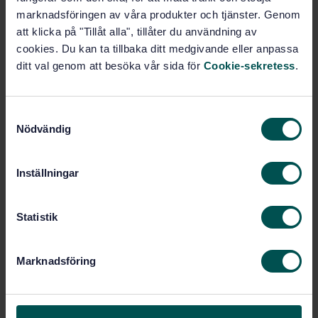
marknadsföringen av våra produkter och tjänster. Genom
Pris:
1 250 SEK
att klicka på "Tillåt alla", tillåter du användning av
Lägg i varukorgen
cookies. Du kan ta tillbaka ditt medgivande eller anpassa
PDF
ditt val genom att besöka vår sida för
Cookie-sekretess
.
Fler alternativ
S
Nödvändig
a
Produktinformation
m
t
Inställningar
Engelska
Språk:
y
Byggnadsglas, SIS/TK 179/AG
Framtagen av:
c
02
k
Statistik
Glass in building -
Internationell titel:
e
Insulating glass units - Part 5:
s
Evaluation of conformity
Marknadsföring
v
STD-39876
Artikelnummer:
a
1
l
Utgåva: