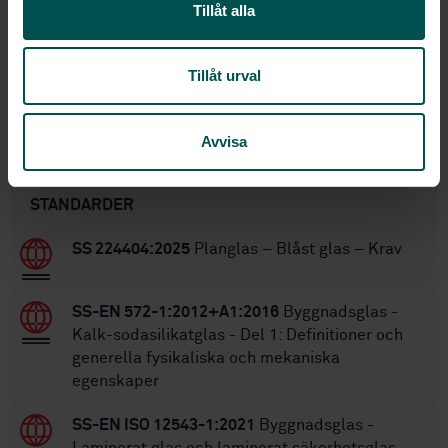
2005-05-31
Fastställd:
Tillåt alla
32
Antal sidor:
SS-EN 1279-5:2005
Finns även på:
Tillåt urval
SS-EN 1279-5:2005+A1:2008
Ersätts av:
Avvisa
Inom samma område
STANDARDER
SS 224404:2025
Planglas – Blåst glas – Krav
SS-EN 572-1:2012+A1:2016
Byggnadsglas -
Kalk-sodasilikatglas - Del 1: Definitioner och
generella fysikaliska och mekaniska
egenskaper
SS-EN ISO 12543-1:2021
Byggnadsglas -