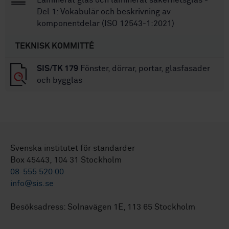
Laminerat glas och laminerat säkerhetsglas -
Del 1: Vokabulär och beskrivning av
komponentdelar (ISO 12543-1:2021)
TEKNISK KOMMITTÉ
SIS/TK 179
Fönster, dörrar, portar, glasfasader
och bygglas
Svenska institutet för standarder
Box 45443, 104 31 Stockholm
08-555 520 00
info@sis.se
Besöksadress: Solnavägen 1E, 113 65 Stockholm