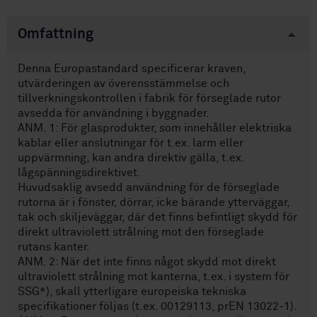
Omfattning
Denna Europastandard specificerar kraven,
utvärderingen av överensstämmelse och
tillverkningskontrollen i fabrik för förseglade rutor
avsedda för användning i byggnader.
ANM. 1: För glasprodukter, som innehåller elektriska
kablar eller anslutningar för t.ex. larm eller
uppvärmning, kan andra direktiv gälla, t.ex.
lågspänningsdirektivet.
Huvudsaklig avsedd användning för de förseglade
rutorna är i fönster, dörrar, icke bärande ytterväggar,
tak och skiljeväggar, där det finns befintligt skydd för
direkt ultraviolett strålning mot den förseglade
rutans kanter.
ANM. 2: När det inte finns något skydd mot direkt
ultraviolett strålning mot kanterna, t.ex. i system för
SSG*), skall ytterligare europeiska tekniska
specifikationer följas (t.ex. 00129113, prEN 13022-1).