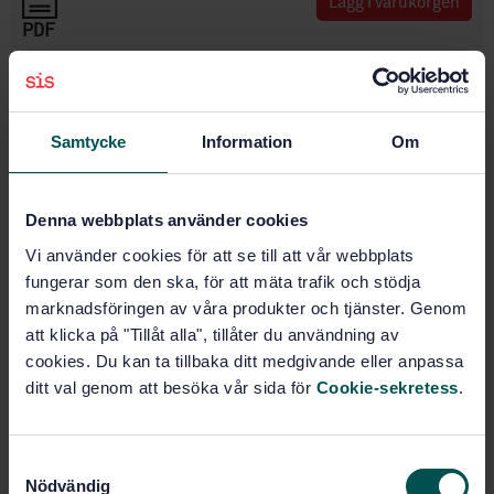
Lägg i varukorgen
PDF
Fler alternativ
Samtycke
Information
Om
Produktinformation
Engelska
Språk:
Denna webbplats använder cookies
Svenska institutet för
Framtagen av:
Vi använder cookies för att se till att vår webbplats
standarder
fungerar som den ska, för att mäta trafik och stödja
Methods of test for
Internationell titel:
marknadsföringen av våra produkter och tjänster. Genom
dense shaped refractory products - Part
att klicka på "Tillåt alla", tillåter du användning av
3: Test methods for carbon-containing
refractories
cookies. Du kan ta tillbaka ditt medgivande eller anpassa
ditt val genom att besöka vår sida för
Cookie-sekretess
.
STD-21553
Artikelnummer:
1
Utgåva:
1997-11-14
Fastställd:
S
Nödvändig
14
Antal sidor:
a