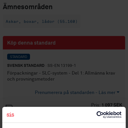
Ämnesområden
Askar, boxar, lådor (55.160)
Köp denna standard
STANDARD
SVENSK STANDARD
· SS-EN 13199-1
Förpackningar - SLC-system - Del 1: Allmänna krav
och provningsmetoder
Prenumerera på standarden - Läs mer
Pris:
1 097 SEK
Lägg i varukorgen
PDF