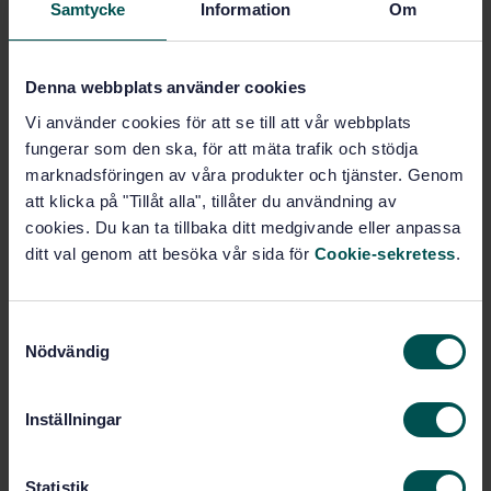
Samtycke
Information
Om
Fler alternativ
Denna webbplats använder cookies
Produktinformation
Vi använder cookies för att se till att vår webbplats
Engelska
Språk:
fungerar som den ska, för att mäta trafik och stödja
Förpackningar, SIS/TK 165
marknadsföringen av våra produkter och tjänster. Genom
Framtagen av:
att klicka på "Tillåt alla", tillåter du användning av
Packaging - Small Load
Internationell titel:
cookies. Du kan ta tillbaka ditt medgivande eller anpassa
Carrier Systems - Part 1: Common
requirements and test methods
ditt val genom att besöka vår sida för
Cookie-sekretess
.
STD-28368
Artikelnummer:
1
Utgåva:
S
2000-07-28
Fastställd:
Nödvändig
a
19
Antal sidor:
m
t
Inställningar
y
Inom samma område
c
k
Statistik