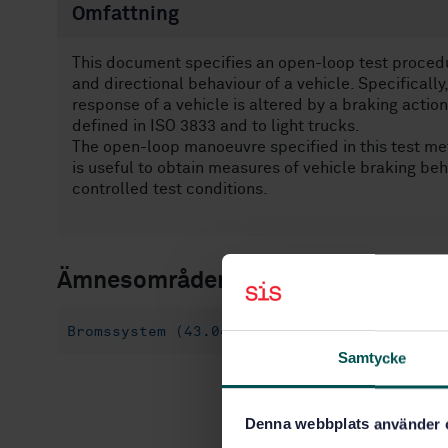
Omfattning
This document specifies an open-loop test procedu
and directional behaviour of a vehicle. Specifical
response of a vehicle is altered by a braking actio
defined in ISO 3833 and to light trucks.
The open-loop manoeuvre specified in this test meth
is useful to obtain measures of vehicle braking beh
controlled test conditions.
Ämnesområden
Bromssystem (43.040.40)
Personbilar, hus
Samtycke
Denna webbplats använder 