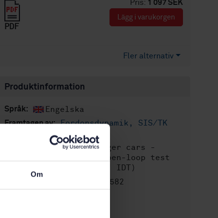
Pris:
1 097 SEK
Lägg i varukorgen
PDF
Fler alternativ
Produktinformation
Engelska
Språk:
Fordonsdynamik, SIS/TK
Framtagen av:
236
Passenger cars -
Internationell titel:
Braking in a turn - Open-loop test
method (ISO 7975:2019, IDT)
Om
STD-80011582
Artikelnummer:
4
Utgåva:
2019-05-02
Fastställd: