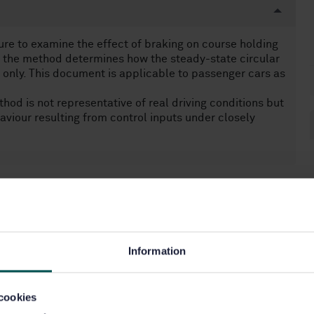
re to examine the effect of braking on course holding
ly, the method determines how the steady-state circular
n only. This document is applicable to passenger cars as
od is not representative of real driving conditions but
aviour resulting from control inputs under closely
vagnar och lätta släpvagnar (43.100)
Information
cookies