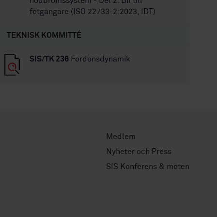
nödbromssystem - Del 2: Bil till
fotgängare (ISO 22733-2:2023, IDT)
TEKNISK KOMMITTÉ
SIS/TK 236
Fordonsdynamik
Medlem
Nyheter och Press
SIS Konferens & möten