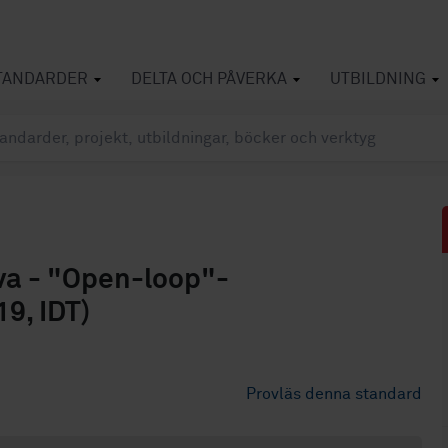
TANDARDER
DELTA OCH PÅVERKA
UTBILDNING
va - "Open-loop"-
9, IDT)
Provläs denna standard