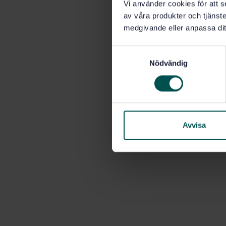
Vi använder cookies för att s
av våra produkter och tjänster
medgivande eller anpassa dit
S
Nödvändig
a
m
t
y
c
k
Avvisa
e
s
v
a
l