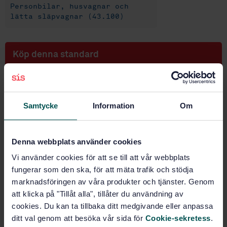
Personbilar, husvagnar och
lätta släpvagnar (43.100)
Köp denna standard
STANDARD
TEKNISKA RAPPORTER
· SIS-ISO/TR 10982:2014
Samtycke
Information
Om
Vägfordon - Metod för provning av interaktion mellan
airbag och felplacerad passagerare (ISO/TR
10982:2013, IDT)
Denna webbplats använder cookies
Prenumerera på standarden - Läs mer
Vi använder cookies för att se till att vår webbplats
fungerar som den ska, för att mäta trafik och stödja
Pris:
943 SEK
marknadsföringen av våra produkter och tjänster. Genom
Lägg i varukorgen
att klicka på "Tillåt alla", tillåter du användning av
PDF
cookies. Du kan ta tillbaka ditt medgivande eller anpassa
ditt val genom att besöka vår sida för
Cookie-sekretess
.
Fler alternativ