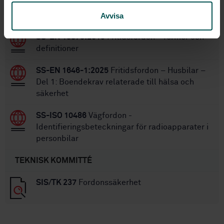
STANDARDER
Avvisa
SS-EN 13878:2019
Fritidsfordon - Termer och
definitioner
SS-EN 1646-1:2025
Fritidsfordon – Husbilar –
Del 1: Boendekrav relaterade till hälsa och
säkerhet
SS-ISO 10486
Vägfordon -
Identifieringsbeteckningar för radioapparater i
personbilar
TEKNISK KOMMITTÉ
SIS/TK 237
Fordonssäkerhet