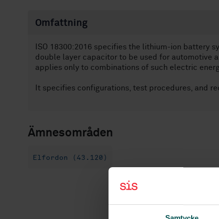
Omfattning
ISO 18300:2016 specifies the lithium-ion battery s
double layer capacitor to be used for automotive 
applies only to combinations of such electric ener
It specifies configurations, test procedures, and 
Ämnesområden
Elfordon (43.120)
Samtycke