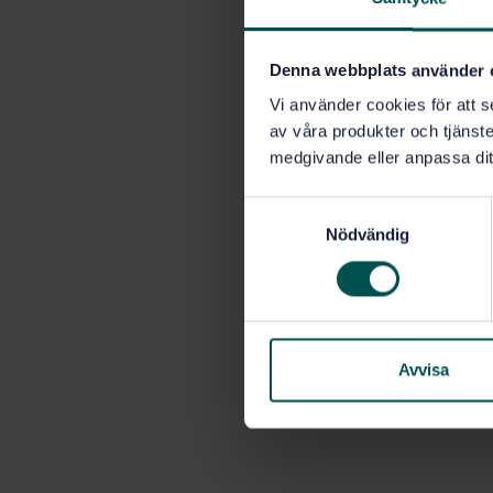
Denna webbplats använder 
Vi använder cookies för att s
av våra produkter och tjänster
medgivande eller anpassa dit
S
Nödvändig
a
m
t
y
c
k
Avvisa
e
s
v
a