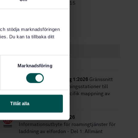
STD-8023715
Artikelnummer:
1
Utgåva:
2016-11-22
Fastställd:
k och stödja marknadsföringen
28
Antal sidor:
es. Du kan ta tillbaka ditt
Inom samma område
STANDARDER
Marknadsföring
SS-EN IEC 63380-2, utg 1:2026
Gränssnitt
för anslutning av laddningsstationer till
lokal EMS - Del 2: Specifik mappning av
datamodell
Tillåt alla
SS-EN IEC 63119-1:2026
Informationsutbyte för roamingtjänster för
laddning av elfordon - Del 1: Allmänt