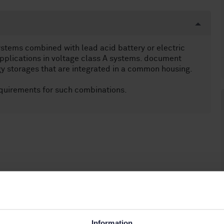
ystems combined with lead acid battery or electric
applications in voltage class A systems. document
gy storages that are integrated in a common housing.
requirements for such combinations.
Information