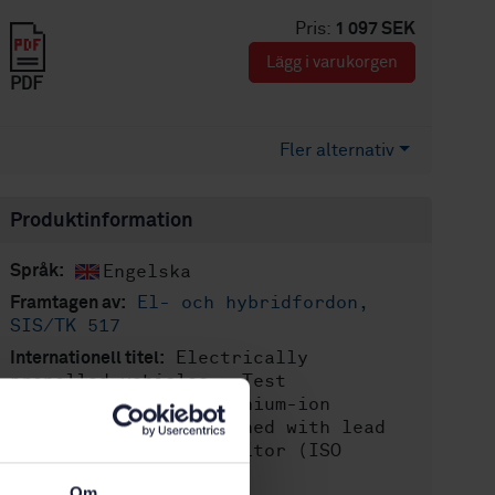
Pris:
1 097 SEK
Lägg i varukorgen
PDF
Fler alternativ
Produktinformation
Engelska
Språk:
El- och hybridfordon,
Framtagen av:
SIS/TK 517
Electrically
Internationell titel:
propelled vehicles - Test
specifications for lithium-ion
battery systems combined with lead
acid battery or capacitor (ISO
18300:2016, IDT)
Om