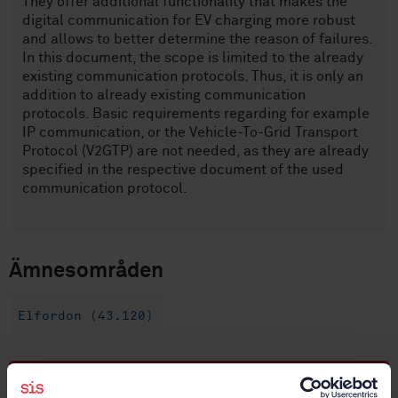
They offer additional functionality that makes the
digital communication for EV charging more robust
and allows to better determine the reason of failures.
In this document, the scope is limited to the already
existing communication protocols. Thus, it is only an
addition to already existing communication
protocols. Basic requirements regarding for example
IP communication, or the Vehicle-To-Grid Transport
Protocol (V2GTP) are not needed, as they are already
specified in the respective document of the used
communication protocol.
Ämnesområden
Elfordon (43.120)
Köp denna standard