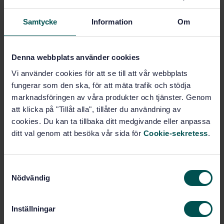
STANDARD
Samtycke
Information
Om
PUBLICLY AVAILABLE SPECIFICATION
· SIS-ISO/PAS 15118-
202:2025
Vägfordon – Gränssnitt för kommunikation mellan
Denna webbplats använder cookies
laddningsbart fordon och laddstation (V2G) – Del 202:
Vi använder cookies för att se till att vår webbplats
Extensible SECC Discovery Protocol och protokoll för
fungerar som den ska, för att mäta trafik och stödja
händelseavisering (ISO/PAS 15118-202:2025, IDT)
marknadsföringen av våra produkter och tjänster. Genom
att klicka på "Tillåt alla", tillåter du användning av
Prenumerera på standarden - Läs mer
cookies. Du kan ta tillbaka ditt medgivande eller anpassa
Pris:
1 420 SEK
ditt val genom att besöka vår sida för
Cookie-sekretess
.
Lägg i varukorgen
PDF
S
Nödvändig
a
Fler alternativ
m
t
Inställningar
Produktinformation
y