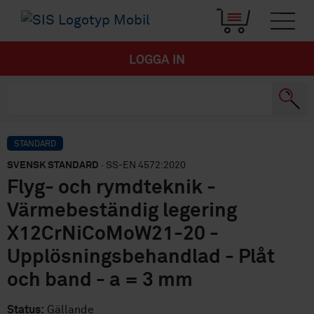
LOGGA IN
STANDARD
SVENSK STANDARD
· SS-EN 4572:2020
Flyg- och rymdteknik -
Värmebeständig legering
X12CrNiCoMoW21-20 -
Upplösningsbehandlad - Plåt
och band - a = 3 mm
Status:
Gällande