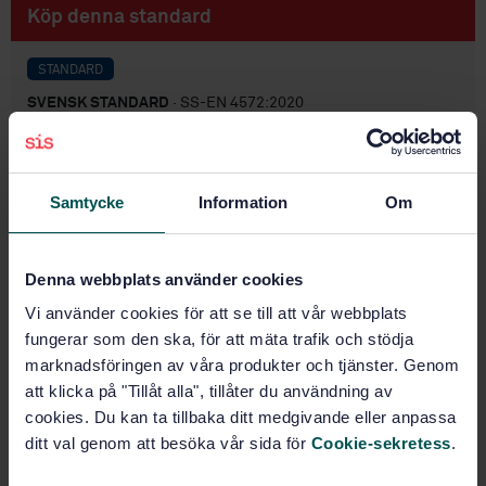
Köp denna standard
STANDARD
SVENSK STANDARD
· SS-EN 4572:2020
Flyg- och rymdteknik - Värmebeständig legering
X12CrNiCoMoW21-20 - Upplösningsbehandlad - Plåt
och band - a = 3 mm
Samtycke
Information
Om
Prenumerera på standarden - Läs mer
Pris:
687 SEK
Denna webbplats använder cookies
Lägg i varukorgen
Vi använder cookies för att se till att vår webbplats
PDF
fungerar som den ska, för att mäta trafik och stödja
marknadsföringen av våra produkter och tjänster. Genom
Fler alternativ
att klicka på "Tillåt alla", tillåter du användning av
cookies. Du kan ta tillbaka ditt medgivande eller anpassa
ditt val genom att besöka vår sida för
Cookie-sekretess
.
Produktinformation