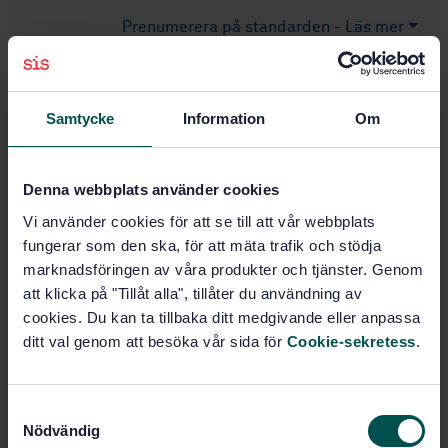
Prenumerera på standarden - Läs mer
Pris:
687 SEK
Lägg i varukorgen
Samtycke
Information
Om
PDF
Fler alternativ
Denna webbplats använder cookies
Vi använder cookies för att se till att vår webbplats
Produktinformation
fungerar som den ska, för att mäta trafik och stödja
marknadsföringen av våra produkter och tjänster. Genom
Engelska
Språk:
att klicka på "Tillåt alla", tillåter du användning av
Standardiseringsarbete utan
Framtagen av:
cookies. Du kan ta tillbaka ditt medgivande eller anpassa
svenskt deltagande, SIS/TK 998
ditt val genom att besöka vår sida för
Cookie-sekretess
.
Aerospace series -
Internationell titel:
Aluminium alloy AL-P2618A - Forging
stock
S
STD-39063
Nödvändig
Artikelnummer:
a