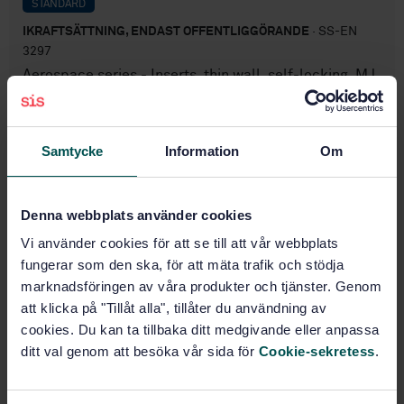
STANDARD
IKRAFTSÄTTNING, ENDAST OFFENTLIGGÖRANDE
· SS-EN
3297
Aerospace series - Inserts, thin wall, self-locking, MJ
threads, in heat resisting nickel base alloy NI-P100HT
(Inconel 718) - Technical specification
Samtycke
Information
Om
Prenumerera på standarden - Läs mer
Pris:
0 SEK
Denna webbplats använder cookies
Lägg i varukorgen
PDF
Vi använder cookies för att se till att vår webbplats
fungerar som den ska, för att mäta trafik och stödja
marknadsföringen av våra produkter och tjänster. Genom
Produktinformation
att klicka på "Tillåt alla", tillåter du användning av
cookies. Du kan ta tillbaka ditt medgivande eller anpassa
Engelska
Språk:
ditt val genom att besöka vår sida för
Cookie-sekretess
.
Standardiseringsarbete utan
Framtagen av:
svenskt deltagande, SIS/TK 998