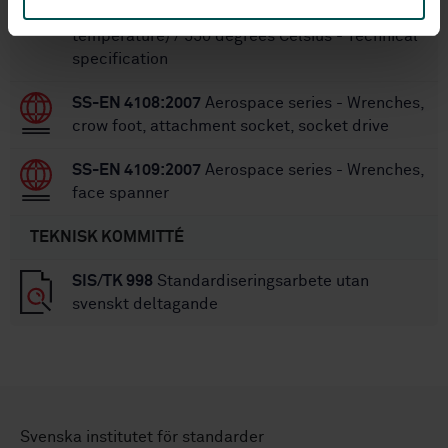
Classification: 1 275 MPa (at ambient
temperature) / 550 degrees Celsius - Technical
specification
SS-EN 4108:2007
Aerospace series - Wrenches,
crow foot, attachment socket, socket drive
SS-EN 4109:2007
Aerospace series - Wrenches,
face spanner
TEKNISK KOMMITTÉ
SIS/TK 998
Standardiseringsarbete utan
svenskt deltagande
Svenska institutet för standarder