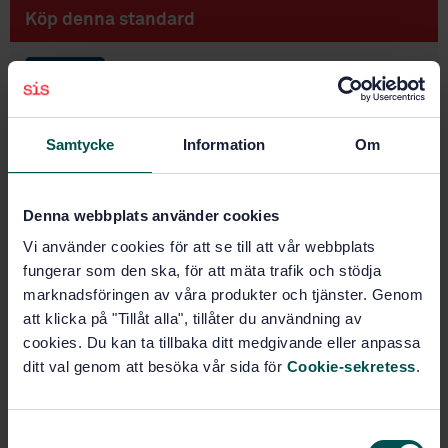
Köp denna standard
STANDARD
SVENSK STANDARD
· SS-EN 4620:2010
Aerospace series - Inserts, MJ threads, self-locking,
Samtycke
Information
Om
with self-broaching keys - Design standard
Prenumerera på standarden - Läs mer
Denna webbplats använder cookies
Pris:
789 SEK
Vi använder cookies för att se till att vår webbplats
Lägg i varukorgen
fungerar som den ska, för att mäta trafik och stödja
PDF
marknadsföringen av våra produkter och tjänster. Genom
att klicka på "Tillåt alla", tillåter du användning av
Fler alternativ
cookies. Du kan ta tillbaka ditt medgivande eller anpassa
ditt val genom att besöka vår sida för
Cookie-sekretess
.
Produktinformation
S
Engelska
Språk: