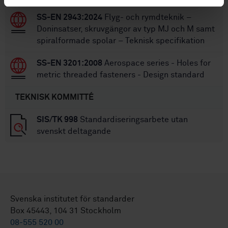
SS-EN 2943:2024
Flyg- och rymdteknik –
Doninsatser, skruvgängor av typ MJ och M samt
spiralformade spolar – Teknisk specifikation
SS-EN 3201:2008
Aerospace series - Holes for
metric threaded fasteners - Design standard
TEKNISK KOMMITTÉ
SIS/TK 998
Standardiseringsarbete utan
svenskt deltagande
Svenska institutet för standarder
Box 45443, 104 31 Stockholm
08-555 520 00