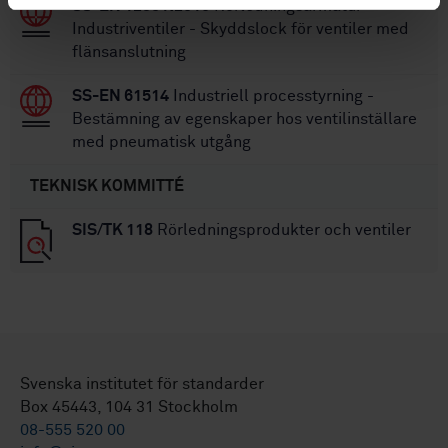
SS-EN 12351:2010
Rörledningsarmatur -
Industriventiler - Skyddslock för ventiler med
flänsanslutning
SS-EN 61514
Industriell processtyrning -
Bestämning av egenskaper hos ventilinställare
med pneumatisk utgång
TEKNISK KOMMITTÉ
SIS/TK 118
Rörledningsprodukter och ventiler
Svenska institutet för standarder
Box 45443, 104 31 Stockholm
08-555 520 00