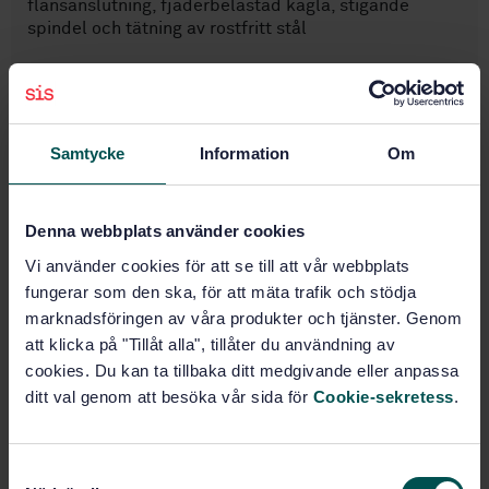
flänsanslutning, fjäderbelastad kägla, stigande
spindel och tätning av rostfritt stål
Prenumerera på standarden - Läs mer
Pris:
687 SEK
Samtycke
Information
Om
Lägg i varukorgen
PDF
Denna webbplats använder cookies
Fler alternativ
Vi använder cookies för att se till att vår webbplats
fungerar som den ska, för att mäta trafik och stödja
Produktinformation
marknadsföringen av våra produkter och tjänster. Genom
att klicka på "Tillåt alla", tillåter du användning av
Engelska
Språk:
cookies. Du kan ta tillbaka ditt medgivande eller anpassa
Rörledningsprodukter och
Framtagen av:
ditt val genom att besöka vår sida för
Cookie-sekretess
.
ventiler, SIS/TK 118
Fittings for piping -
Internationell titel:
Stop-check valves for PN 16and PN 10 -
S
Angle globe valves of cast iron with