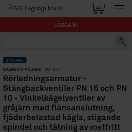
LOGGA IN
STANDARD
SVENSK STANDARD
· SS 1271
Rörledningsarmatur -
Stängbackventiler PN 16 och PN
10 - Vinkelkägelventiler av
gråjärn med flänsanslutning,
fjäderbelastad kägla, stigande
spindel och tätning av rostfritt