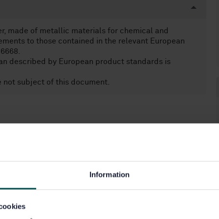
r, made of metallic materials for chemical and
rements to those contained in the relevant European
16668.
than described by European product standards is
 not subject of this document.
Information
cookies