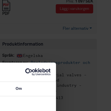
Pris:
1 097 SEK
Lägg i varukorgen
PDF
Fler alternativ
Produktinformation
Engelska
Språk:
Rörledningsprodukter och
Framtagen av:
ventiler, SIS/TK 118
Industrial valves -
Internationell titel:
Valves for chemical and
petrochemical process industry -
Om
Requirements and tests
STD-80025413
Artikelnummer:
2
Utgåva: