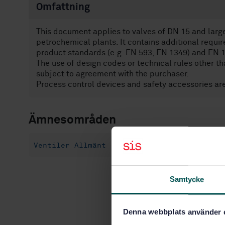
Omfattning
This document applies to valves of DN 15 and large
petrochemical plants. It contains additional requi
product standards (e.g. EN 593, EN 1349) and EN 
The use of design codes or technical rules other 
subject to agreement with the purchaser.
Process control devices and safety accessories are
Ämnesområden
Ventiler Allmänt (23.060.01)
Samtycke
Denna webbplats använder 