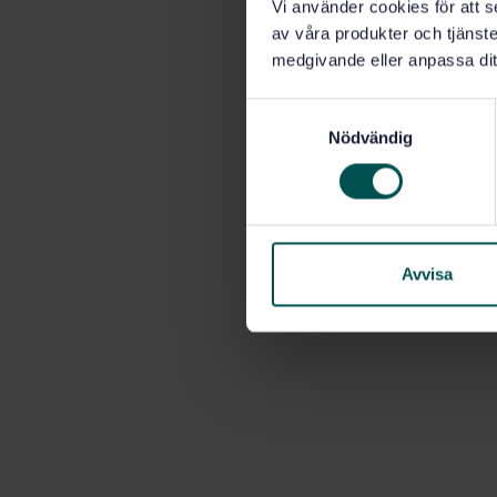
Vi använder cookies för att s
av våra produkter och tjänster
medgivande eller anpassa dit
S
Nödvändig
a
m
t
y
c
k
Avvisa
e
s
v
a
l