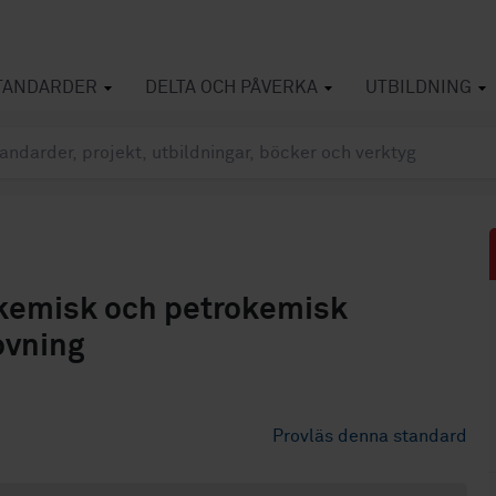
TANDARDER
DELTA OCH PÅVERKA
UTBILDNING
ör kemisk och petrokemisk
ovning
Provläs denna standard