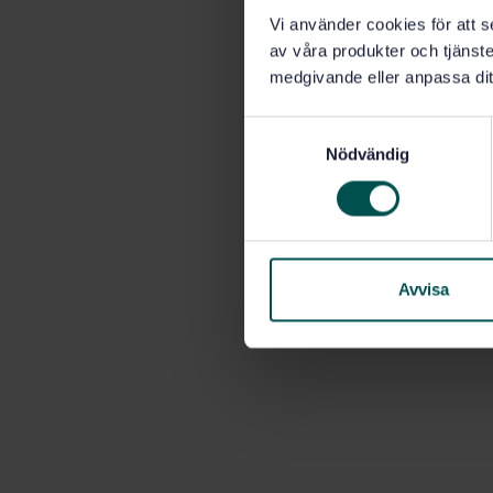
Vi använder cookies för att s
av våra produkter och tjänster
medgivande eller anpassa dit
S
Nödvändig
a
m
t
y
c
k
Avvisa
e
s
v
a
l