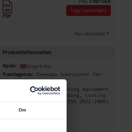
Pris:
1 097 SEK
Lägg i varukorgen
PDF
Fler alternativ
Produktinformation
Engelska
Språk:
Svenska institutet för
Framtagen av:
standarder
Gas welding equipment
Internationell titel:
- Rubber hoses for welding, cutting
and allied processes (ISO 3821:2008)
STD-73763
Om
Artikelnummer:
1
Utgåva:
2010-04-12
Fastställd: