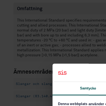
Omfattning
This International Standard specifies requirements 
cutting and allied processes. This International S
normal duty of 2 MPa (20 bar) and light duty [limi
bar) and with bore up to and including 6,3 mm]. Th
temperatures -20 °C to +60 °C and used in: - gas w
of an inert or active gas; - processes allied to weld
metallization. This International Standard applies 
high pressure [>0,15 MPa (>1,5 bar)] acetylene.
Ämnesområden
Slangar och slangledningar (23.040.70)
S
Samtycke
Slangar (83.140.40)
Denna webbplats använder 