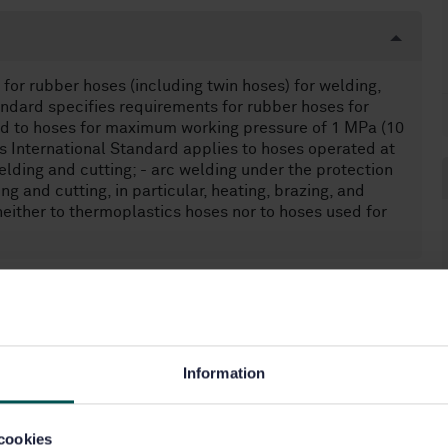
for rubber hoses (including twin hoses) for welding,
tandard specifies requirements for rubber hoses for
ted to hoses for maximum working pressure of 1 MPa (10
is International Standard applies to hoses operated at
elding and cutting; - arc welding under the protection
ing and cutting, in particular, heating, brazing, and
neither to thermoplastics hoses nor to hoses used for
vetsutrustning (25.160.30)
Information
cookies