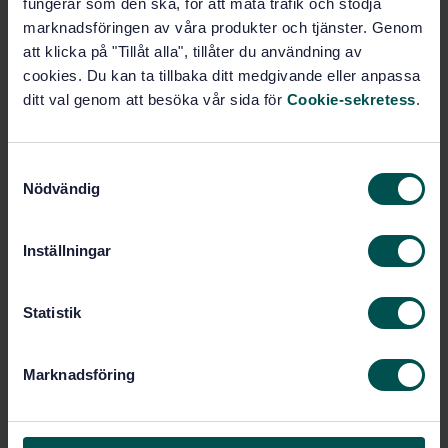
fungerar som den ska, för att mäta trafik och stödja
av kompakt typ med flätad stålarmering – Krav
marknadsföringen av våra produkter och tjänster. Genom
att klicka på "Tillåt alla", tillåter du användning av
Prenumerera på standarden - Läs mer
cookies. Du kan ta tillbaka ditt medgivande eller anpassa
ditt val genom att besöka vår sida för
Cookie-sekretess
.
Pris:
789 SEK
Lägg i varukorgen
PDF
S
Nödvändig
a
Fler alternativ
m
t
Inställningar
y
Produktinformation
c
Engelska
k
Statistik
Språk:
e
Gummi och gummiprodukter,
Framtagen av:
s
SIS/TK 154
Marknadsföring
v
Rubber hoses and hose
Internationell titel:
a
assemblies — Wire braid reinforced
compact type for hydraulic applications
l