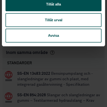
— Specification
Tillåt alla
STD-82103513
Artikelnummer:
3
Utgåva:
Tillåt urval
2026-04-22
Fastställd:
17
Antal sidor:
Avvisa
SS-EN 857:2015
Ersätter:
Inom samma område
STANDARDER
SS-EN 13483:2022
Bensinpumpslang och -
slangledningar av gummi och plast, med
integrerad gasåtervinning - Specifikation
SS-EN 854:2026
Slangar och slangledningar av
gummi – Textilarmerad hydraulslang – Krav