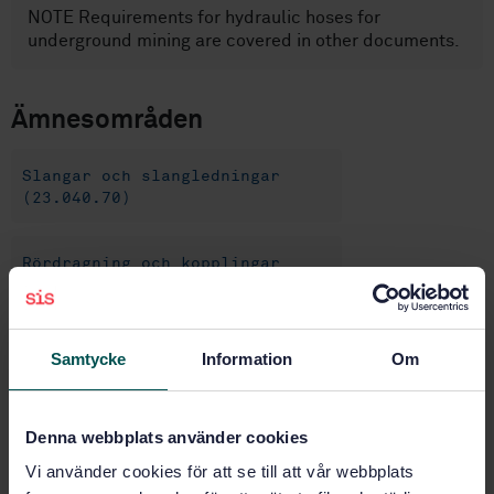
NOTE Requirements for hydraulic hoses for
underground mining are covered in other documents.
Ämnesområden
Slangar och slangledningar
(23.040.70)
Rördragning och kopplingar
(23.100.40)
Samtycke
Information
Om
Köp denna standard
STANDARD
Denna webbplats använder cookies
SVENSK STANDARD
· SS-EN 857:2026
Vi använder cookies för att se till att vår webbplats
Slangar och slangledningar av gummi – Hydraulslang