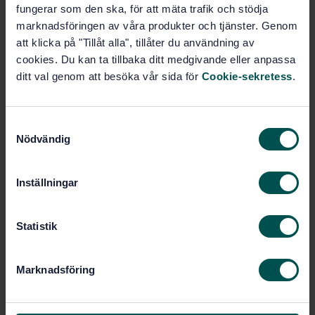
Prenumerera på standarden - Läs mer
fungerar som den ska, för att mäta trafik och stödja
marknadsföringen av våra produkter och tjänster. Genom
Pris:
789 SEK
att klicka på "Tillåt alla", tillåter du användning av
Lägg i varukorgen
cookies. Du kan ta tillbaka ditt medgivande eller anpassa
PDF
ditt val genom att besöka vår sida för
Cookie-sekretess
.
Fler alternativ
S
Nödvändig
a
Produktinformation
m
t
Engelska
Inställningar
Språk:
y
Gummi och gummiprodukter,
Framtagen av:
c
SIS/TK 154
k
Statistik
Rubber hoses and hose
Internationell titel:
e
assemblies — Textile reinforced
s
hydraulic type — Specification
Marknadsföring
v
STD-82103511
Artikelnummer:
a
4
Utgåva:
l