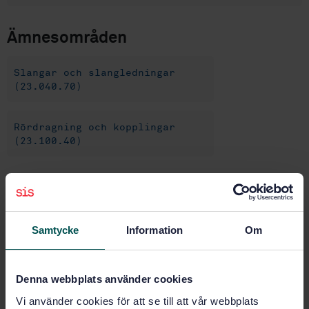
Ämnesområden
Slangar och slangledningar
(23.040.70)
Rördragning och kopplingar
(23.100.40)
Köp denna standard
STANDARD
Samtycke
Information
Om
SVENSK STANDARD
· SS-EN 854:2026
Slangar och slangledningar av gummi – Textilarmerad
Denna webbplats använder cookies
hydraulslang – Krav
Vi använder cookies för att se till att vår webbplats