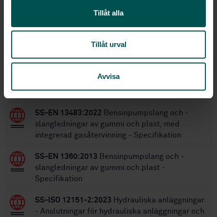
2026-04-22
Fastställd:
Tillåt alla
18
Antal sidor:
SS-EN 854:2015
Ersätter:
Tillåt urval
Inom samma område
Avvisa
STANDARDER
SS-EN 13483:2022
Bensinpumpslang och -
slangledningar av gummi och plast, med
integrerad gasåtervinning - Specifikation
SS-EN 1360:2013
Bensinpumpslang och -
slangledningar av gummi och plast -
Specifikation
SS-ISO 12151-2:2023
Hydrauliska anläggningar
- Anslutningar för hydrauliska anläggningar och