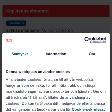
Köp denna standard
STANDARD
SVENSK STANDARD
· SS-ISO 12238:2023
Pneumatiska anläggningar - Riktningsventiler -
Mätning av omställningstid (ISO 12238:2023, IDT)
Samtycke
Information
Om
Prenumerera på standarden - Läs mer
Pris:
943 SEK
Denna webbplats använder cookies
Lägg i varukorgen
PDF
Vi använder cookies för att se till att vår webbplats
fungerar som den ska, för att mäta trafik och stödja
Fler alternativ
marknadsföringen av våra produkter och tjänster. Genom
att klicka på "Tillåt alla", tillåter du användning av
cookies. Du kan ta tillbaka ditt medgivande eller anpassa
Produktinformation
ditt val genom att besöka vår sida för
Cookie-sekretess
.