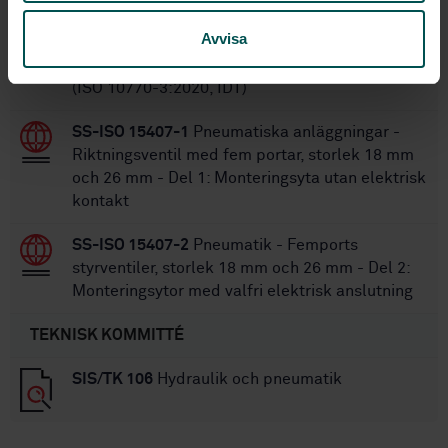
SS-ISO 10770-3:2020
Hydraulik - Elektriskt
Avvisa
styrda riktningsventiler för hydraulik - Del 3:
Provningsmetoder för tryckstyrande ventiler
(ISO 10770-3:2020, IDT)
SS-ISO 15407-1
Pneumatiska anläggningar -
Riktningsventil med fem portar, storlek 18 mm
och 26 mm - Del 1: Monteringsyta utan elektrisk
kontakt
SS-ISO 15407-2
Pneumatik - Femports
styrventiler, storlek 18 mm och 26 mm - Del 2:
Monteringsytor med valfri elektrisk anslutning
TEKNISK KOMMITTÉ
SIS/TK 106
Hydraulik och pneumatik