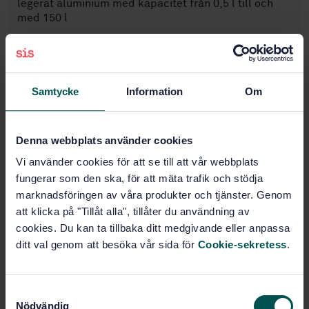
legerat aluminium med kapacitet från 0,5 l till och
med 150 l
Prenumerera på standarden - Läs mer
Pris:
687 SEK
Samtycke
Information
Om
Lägg i varukorgen
PDF
Denna webbplats använder cookies
Fler alternativ
Vi använder cookies för att se till att vår webbplats
fungerar som den ska, för att mäta trafik och stödja
Produktinformation
marknadsföringen av våra produkter och tjänster. Genom
att klicka på "Tillåt alla", tillåter du användning av
Engelska
Språk:
cookies. Du kan ta tillbaka ditt medgivande eller anpassa
Svenska institutet för
ditt val genom att besöka vår sida för
Cookie-sekretess
.
Framtagen av:
standarder
Transportable gas
Internationell titel:
S
cylinders - Specification for the design
Nödvändig
and construction of refillable
a