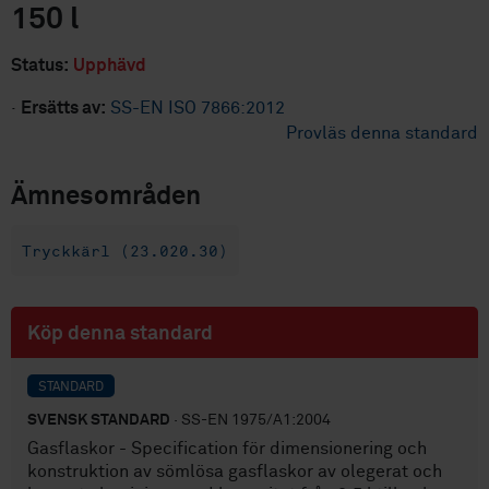
150 l
Status:
Upphävd
·
Ersätts av:
SS-EN ISO 7866:2012
Provläs denna standard
Ämnesområden
Tryckkärl (23.020.30)
Köp denna standard
STANDARD
SVENSK STANDARD
· SS-EN 1975/A1:2004
Gasflaskor - Specification för dimensionering och
konstruktion av sömlösa gasflaskor av olegerat och